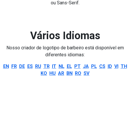
ou Sans-Serif.
Vários Idiomas
Nosso criador de logotipo de barbeiro está disponível em
diferentes idiomas:
EN
FR
DE
ES
RU
TR
IT
NL
EL
PT
JA
PL
CS
ID
VI
TH
KO
HU
AR
BN
RO
SV