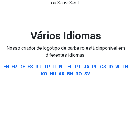
ou Sans-Serif.
Vários Idiomas
Nosso criador de logotipo de barbeiro está disponível em
diferentes idiomas:
EN
FR
DE
ES
RU
TR
IT
NL
EL
PT
JA
PL
CS
ID
VI
TH
KO
HU
AR
BN
RO
SV