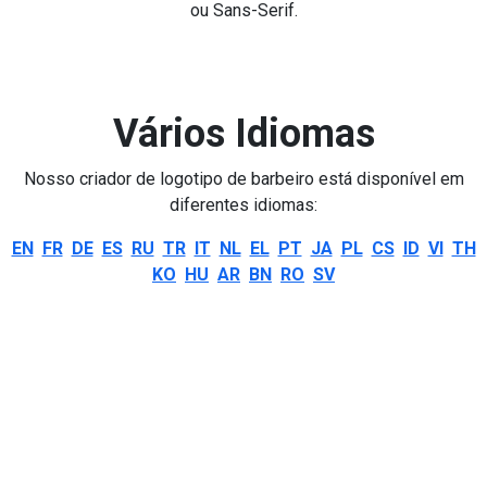
ou Sans-Serif.
Vários Idiomas
Nosso criador de logotipo de barbeiro está disponível em
diferentes idiomas:
EN
FR
DE
ES
RU
TR
IT
NL
EL
PT
JA
PL
CS
ID
VI
TH
KO
HU
AR
BN
RO
SV