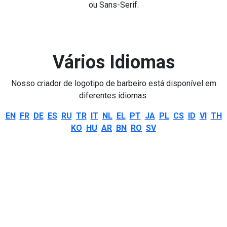
ou Sans-Serif.
Vários Idiomas
Nosso criador de logotipo de barbeiro está disponível em
diferentes idiomas:
EN
FR
DE
ES
RU
TR
IT
NL
EL
PT
JA
PL
CS
ID
VI
TH
KO
HU
AR
BN
RO
SV