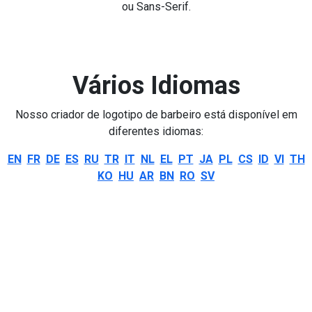
ou Sans-Serif.
Vários Idiomas
Nosso criador de logotipo de barbeiro está disponível em
diferentes idiomas:
EN
FR
DE
ES
RU
TR
IT
NL
EL
PT
JA
PL
CS
ID
VI
TH
KO
HU
AR
BN
RO
SV