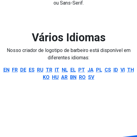
ou Sans-Serif.
Vários Idiomas
Nosso criador de logotipo de barbeiro está disponível em
diferentes idiomas:
EN
FR
DE
ES
RU
TR
IT
NL
EL
PT
JA
PL
CS
ID
VI
TH
KO
HU
AR
BN
RO
SV