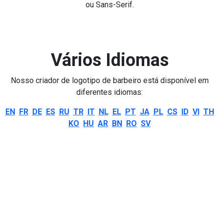
ou Sans-Serif.
Vários Idiomas
Nosso criador de logotipo de barbeiro está disponível em
diferentes idiomas:
EN
FR
DE
ES
RU
TR
IT
NL
EL
PT
JA
PL
CS
ID
VI
TH
KO
HU
AR
BN
RO
SV