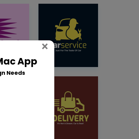
Close
×
 Mac App
gn Needs