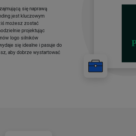
 zajmującą się naprawą
anding jest kluczowym
ziś możesz zostać
dzielnie projektując
onów logo silników
ydaje się idealne i pasuje do
esz, aby dobrze wystartować