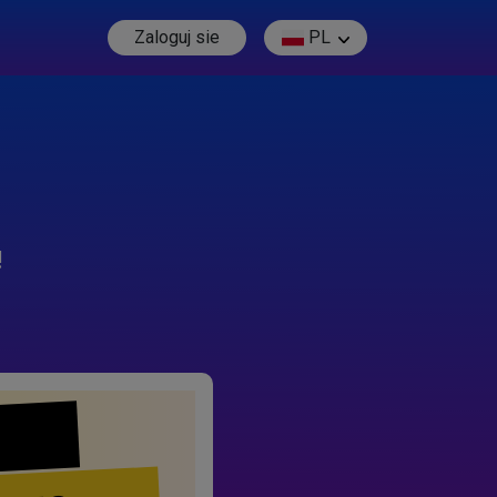
Zaloguj sie
PL
!