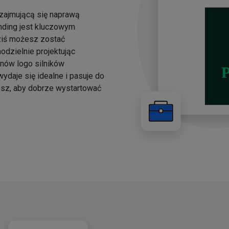
 zajmującą się naprawą
anding jest kluczowym
ziś możesz zostać
dzielnie projektując
onów logo silników
ydaje się idealne i pasuje do
esz, aby dobrze wystartować