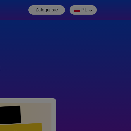
Zaloguj sie
PL
!