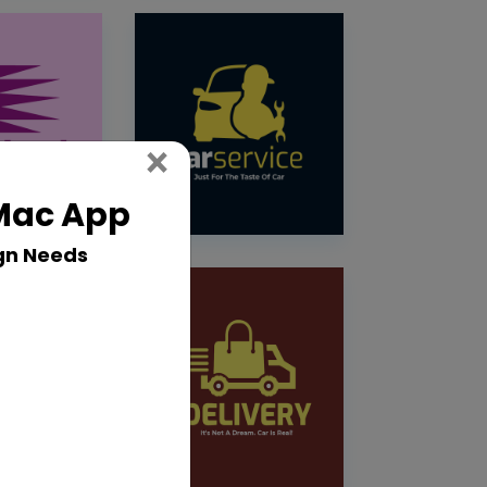
Close
×
 Mac App
gn Needs