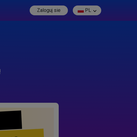
Zaloguj sie
PL
!