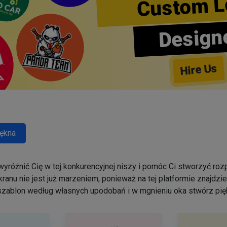
Custom L
Design
Hire Us
ękna
yróżnić Cię w tej konkurencyjnej niszy i pomóc Ci stworzyć r
ranu nie jest już marzeniem, ponieważ na tej platformie znajdz
szablon według własnych upodobań i w mgnieniu oka stwórz pięk