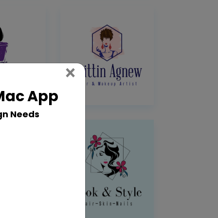
Close
×
 Mac App
gn Needs