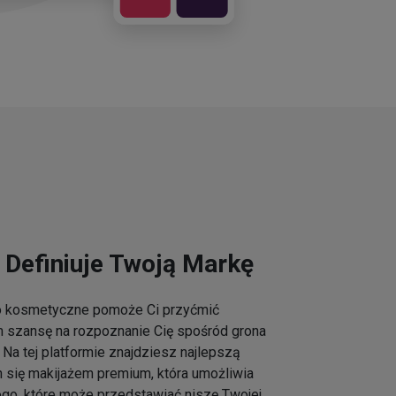
 Definiuje Twoją Markę
go kosmetyczne pomoże Ci przyćmić
m szansę na rozpoznanie Cię spośród grona
Na tej platformie znajdziesz najlepszą
h się makijażem premium, która umożliwia
ogo, które może przedstawiać niszę Twojej