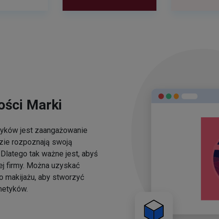
ści Marki
yków jest zaangażowanie
dzie rozpoznają swoją
Dlatego tak ważne jest, abyś
ej firmy. Można uzyskać
o makijażu, aby stworzyć
metyków.