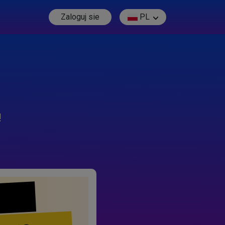
Zaloguj sie
PL
!