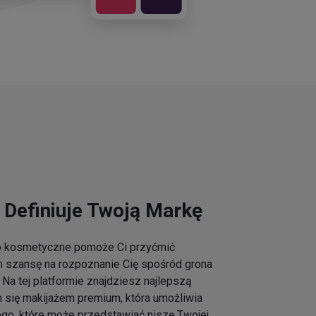
 Definiuje Twoją Markę
go kosmetyczne pomoże Ci przyćmić
m szansę na rozpoznanie Cię spośród grona
Na tej platformie znajdziesz najlepszą
h się makijażem premium, która umożliwia
ogo, które może przedstawiać niszę Twojej