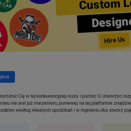
Custom L
Design
Hire Us
ękna
yróżnić Cię w tej konkurencyjnej niszy i pomóc Ci stworzyć r
ranu nie jest już marzeniem, ponieważ na tej platformie znajdz
szablon według własnych upodobań i w mgnieniu oka stwórz pięk