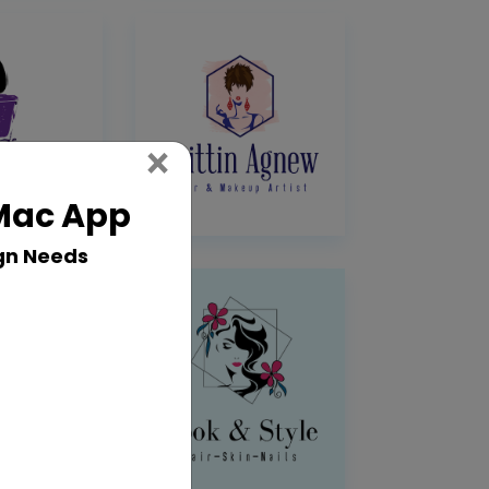
Close
×
 Mac App
gn Needs