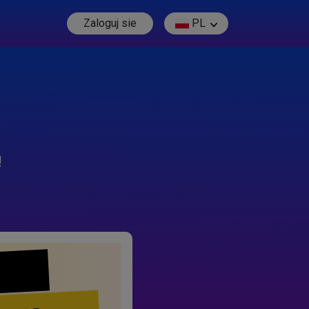
Zaloguj sie
PL
!