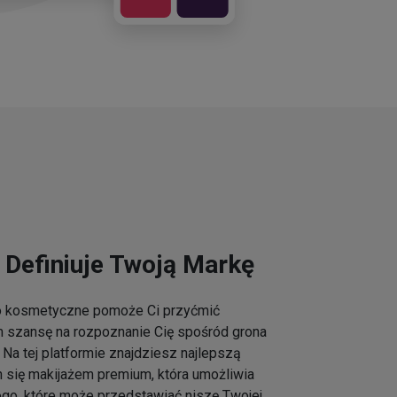
 Definiuje Twoją Markę
go kosmetyczne pomoże Ci przyćmić
m szansę na rozpoznanie Cię spośród grona
Na tej platformie znajdziesz najlepszą
h się makijażem premium, która umożliwia
ogo, które może przedstawiać niszę Twojej