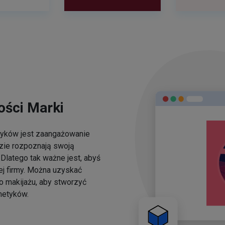
ści Marki
yków jest zaangażowanie
dzie rozpoznają swoją
Dlatego tak ważne jest, abyś
ej firmy. Można uzyskać
o makijażu, aby stworzyć
metyków.