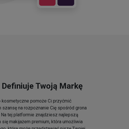
 Definiuje Twoją Markę
go kosmetyczne pomoże Ci przyćmić
m szansę na rozpoznanie Cię spośród grona
Na tej platformie znajdziesz najlepszą
h się makijażem premium, która umożliwia
ogo, które może przedstawiać niszę Twojej