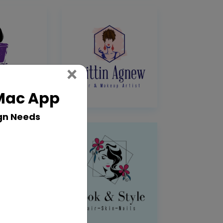
Close
×
 Mac App
gn Needs