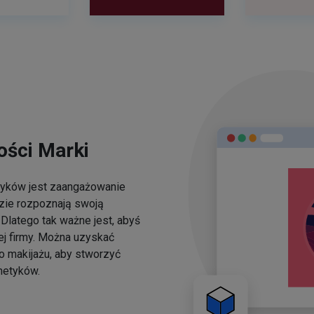
ści Marki
yków jest zaangażowanie
dzie rozpoznają swoją
Dlatego tak ważne jest, abyś
ej firmy. Można uzyskać
o makijażu, aby stworzyć
metyków.