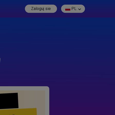
Zaloguj sie
PL
!