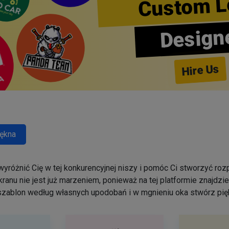
Custom L
Design
Hire Us
ękna
yróżnić Cię w tej konkurencyjnej niszy i pomóc Ci stworzyć r
ranu nie jest już marzeniem, ponieważ na tej platformie znajdz
szablon według własnych upodobań i w mgnieniu oka stwórz pięk