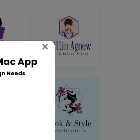
Close
×
 Mac App
gn Needs