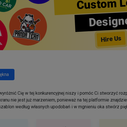
Custom L
Design
Hire Us
ękna
yróżnić Cię w tej konkurencyjnej niszy i pomóc Ci stworzyć r
ranu nie jest już marzeniem, ponieważ na tej platformie znajdz
szablon według własnych upodobań i w mgnieniu oka stwórz pięk