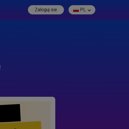
Zaloguj sie
PL
!