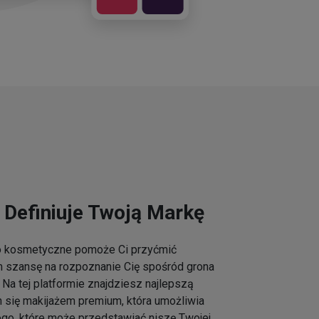
 Definiuje Twoją Markę
go kosmetyczne pomoże Ci przyćmić
m szansę na rozpoznanie Cię spośród grona
Na tej platformie znajdziesz najlepszą
h się makijażem premium, która umożliwia
ogo, które może przedstawiać niszę Twojej