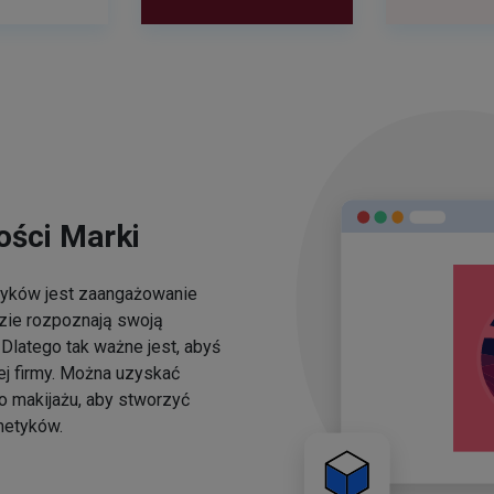
ści Marki
yków jest zaangażowanie
dzie rozpoznają swoją
Dlatego tak ważne jest, abyś
ej firmy. Można uzyskać
o makijażu, aby stworzyć
metyków.