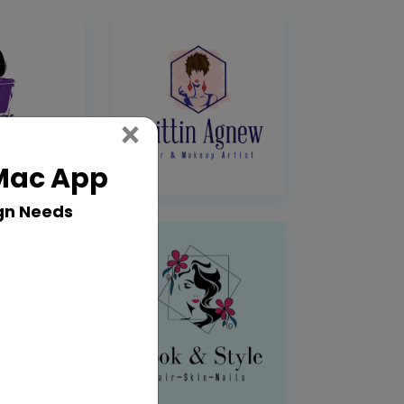
Close
×
 Mac App
gn Needs