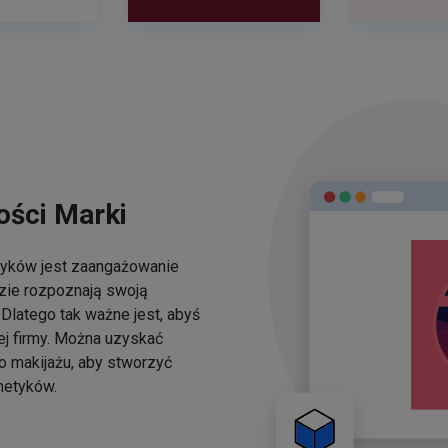
ści Marki
yków jest zaangażowanie
dzie rozpoznają swoją
Dlatego tak ważne jest, abyś
ej firmy. Można uzyskać
o makijażu, aby stworzyć
metyków.