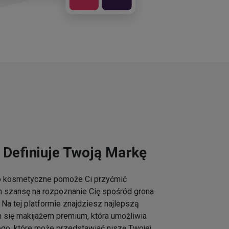
 Definiuje Twoją Markę
go kosmetyczne pomoże Ci przyćmić
m szansę na rozpoznanie Cię spośród grona
Na tej platformie znajdziesz najlepszą
h się makijażem premium, która umożliwia
ogo, które może przedstawiać niszę Twojej