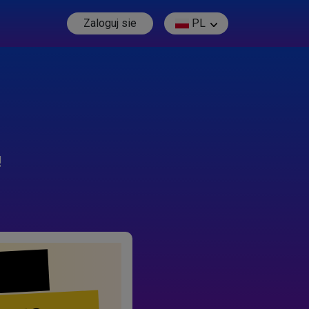
Zaloguj sie
PL
!