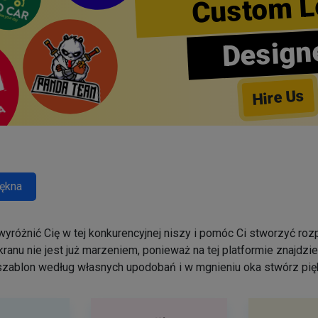
Custom L
Design
Hire Us
ękna
yróżnić Cię w tej konkurencyjnej niszy i pomóc Ci stworzyć r
ranu nie jest już marzeniem, ponieważ na tej platformie znajdz
szablon według własnych upodobań i w mgnieniu oka stwórz pięk