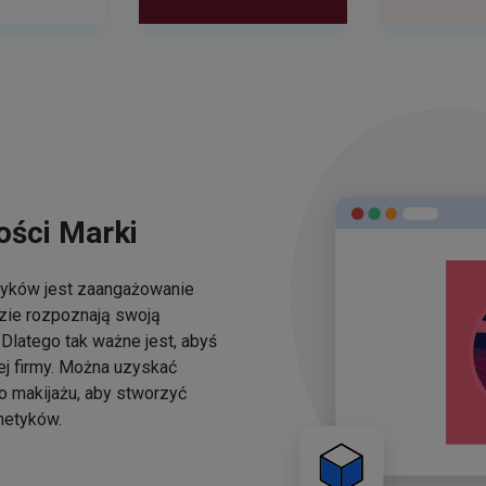
ści Marki
yków jest zaangażowanie
dzie rozpoznają swoją
Dlatego tak ważne jest, abyś
ej firmy. Można uzyskać
o makijażu, aby stworzyć
metyków.