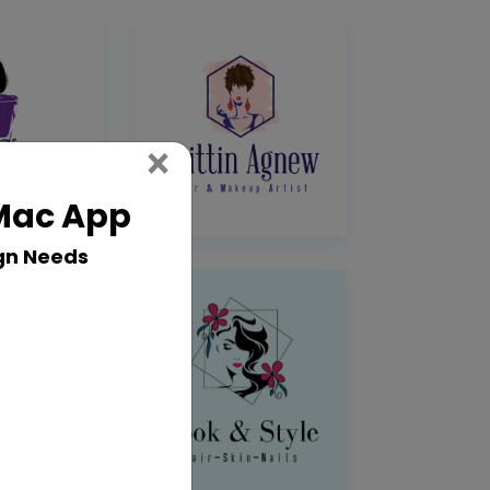
Close
×
 Mac App
gn Needs