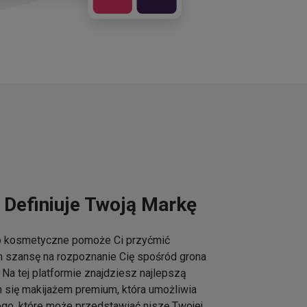
 Definiuje Twoją Markę
go kosmetyczne pomoże Ci przyćmić
m szansę na rozpoznanie Cię spośród grona
Na tej platformie znajdziesz najlepszą
h się makijażem premium, która umożliwia
ogo, które może przedstawiać niszę Twojej