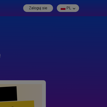
Zaloguj sie
PL
!