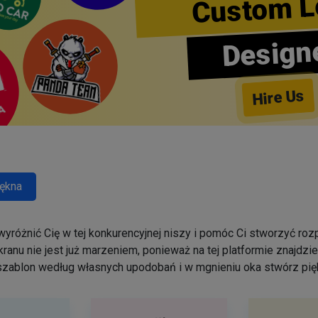
Custom L
Design
Hire Us
ękna
yróżnić Cię w tej konkurencyjnej niszy i pomóc Ci stworzyć r
ranu nie jest już marzeniem, ponieważ na tej platformie znajdz
szablon według własnych upodobań i w mgnieniu oka stwórz pięk