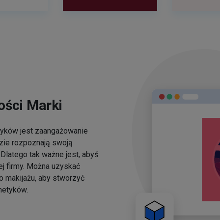
ści Marki
yków jest zaangażowanie
dzie rozpoznają swoją
Dlatego tak ważne jest, abyś
ej firmy. Można uzyskać
o makijażu, aby stworzyć
metyków.