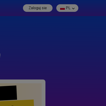
Zaloguj sie
PL
!