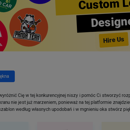
Custom L
Design
Hire Us
ękna
yróżnić Cię w tej konkurencyjnej niszy i pomóc Ci stworzyć r
ranu nie jest już marzeniem, ponieważ na tej platformie znajdz
szablon według własnych upodobań i w mgnieniu oka stwórz pięk