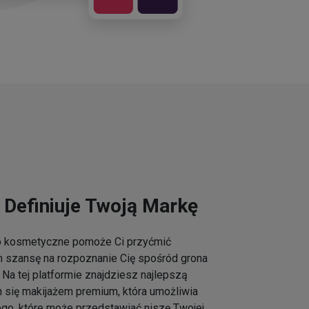
 Definiuje Twoją Markę
go kosmetyczne pomoże Ci przyćmić
m szansę na rozpoznanie Cię spośród grona
Na tej platformie znajdziesz najlepszą
h się makijażem premium, która umożliwia
ogo, które może przedstawiać niszę Twojej