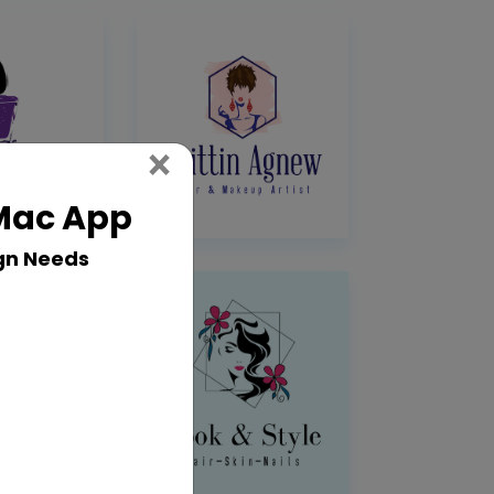
Close
×
 Mac App
gn Needs