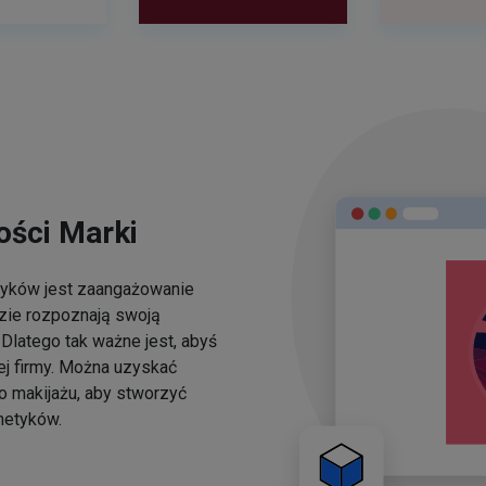
ści Marki
yków jest zaangażowanie
dzie rozpoznają swoją
Dlatego tak ważne jest, abyś
ej firmy. Można uzyskać
o makijażu, aby stworzyć
metyków.