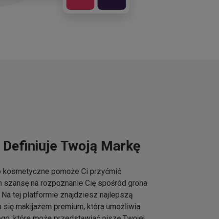
 Definiuje Twoją Markę
go kosmetyczne pomoże Ci przyćmić
m szansę na rozpoznanie Cię spośród grona
Na tej platformie znajdziesz najlepszą
h się makijażem premium, która umożliwia
ogo, które może przedstawiać niszę Twojej