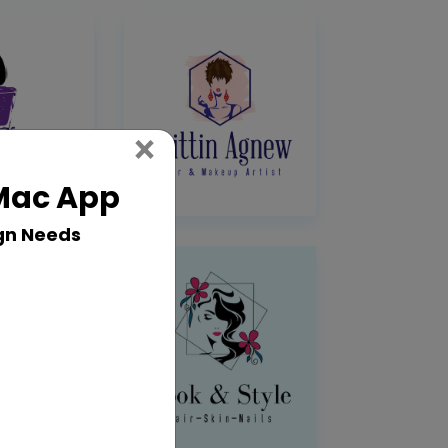
Close
×
 Mac App
gn Needs