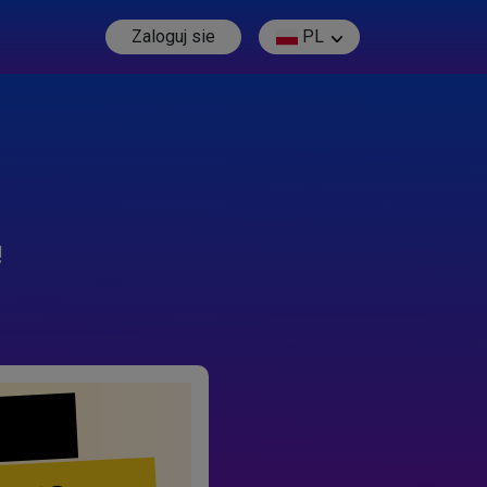
Zaloguj sie
PL
!