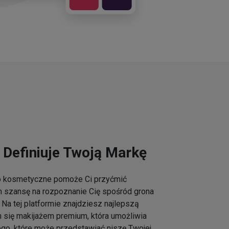
 Definiuje Twoją Markę
go kosmetyczne pomoże Ci przyćmić
m szansę na rozpoznanie Cię spośród grona
Na tej platformie znajdziesz najlepszą
h się makijażem premium, która umożliwia
ogo, które może przedstawiać niszę Twojej