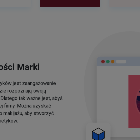
ści Marki
yków jest zaangażowanie
dzie rozpoznają swoją
Dlatego tak ważne jest, abyś
ej firmy. Można uzyskać
o makijażu, aby stworzyć
metyków.