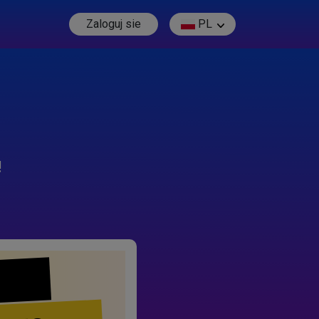
Zaloguj sie
PL
!