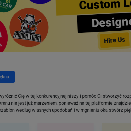
Custom L
Design
Hire Us
ękna
yróżnić Cię w tej konkurencyjnej niszy i pomóc Ci stworzyć r
ranu nie jest już marzeniem, ponieważ na tej platformie znajdz
szablon według własnych upodobań i w mgnieniu oka stwórz pięk