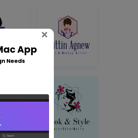
Close
×
 Mac App
gn Needs