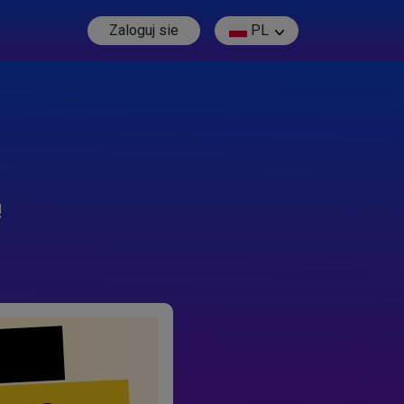
Zaloguj sie
PL
!