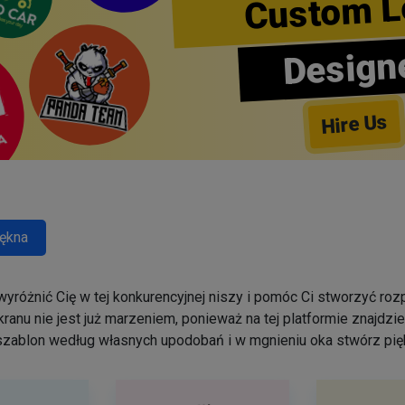
Custom L
Design
Hire Us
ękna
yróżnić Cię w tej konkurencyjnej niszy i pomóc Ci stworzyć r
ranu nie jest już marzeniem, ponieważ na tej platformie znajdz
szablon według własnych upodobań i w mgnieniu oka stwórz pięk