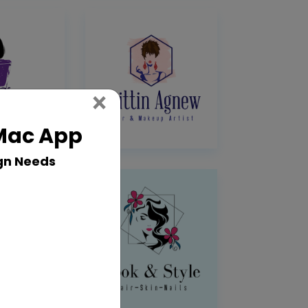
Close
×
 Mac App
gn Needs