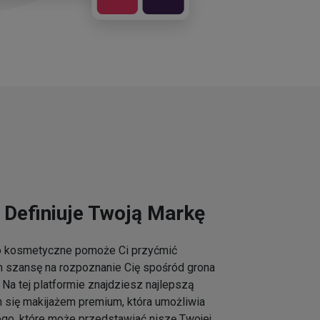
 Definiuje Twoją Markę
go kosmetyczne pomoże Ci przyćmić
m szansę na rozpoznanie Cię spośród grona
Na tej platformie znajdziesz najlepszą
h się makijażem premium, która umożliwia
ogo, które może przedstawiać niszę Twojej