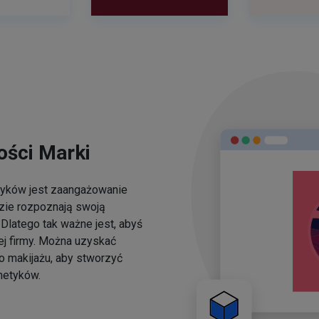
ści Marki
yków jest zaangażowanie
dzie rozpoznają swoją
Dlatego tak ważne jest, abyś
ej firmy. Można uzyskać
o makijażu, aby stworzyć
metyków.