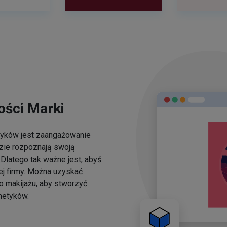
ści Marki
yków jest zaangażowanie
dzie rozpoznają swoją
Dlatego tak ważne jest, abyś
ej firmy. Można uzyskać
o makijażu, aby stworzyć
metyków.