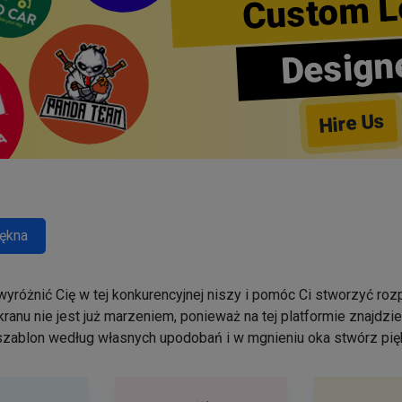
Custom L
Design
Hire Us
ękna
yróżnić Cię w tej konkurencyjnej niszy i pomóc Ci stworzyć r
ranu nie jest już marzeniem, ponieważ na tej platformie znajdz
szablon według własnych upodobań i w mgnieniu oka stwórz pięk