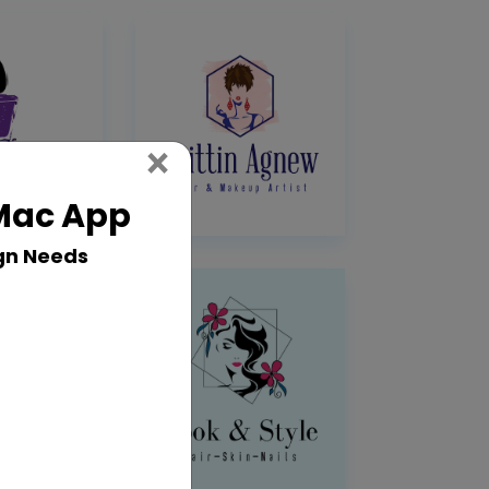
Close
×
 Mac App
gn Needs