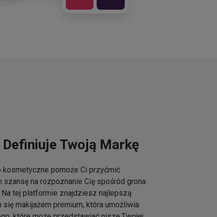
 Definiuje Twoją Markę
go kosmetyczne pomoże Ci przyćmić
m szansę na rozpoznanie Cię spośród grona
Na tej platformie znajdziesz najlepszą
h się makijażem premium, która umożliwia
ogo, które może przedstawiać niszę Twojej