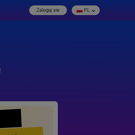
Zaloguj sie
PL
!