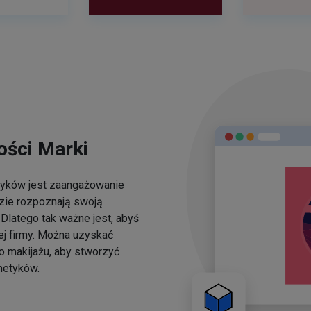
ści Marki
yków jest zaangażowanie
dzie rozpoznają swoją
Dlatego tak ważne jest, abyś
ej firmy. Można uzyskać
o makijażu, aby stworzyć
metyków.