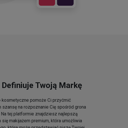
 Definiuje Twoją Markę
go kosmetyczne pomoże Ci przyćmić
m szansę na rozpoznanie Cię spośród grona
Na tej platformie znajdziesz najlepszą
h się makijażem premium, która umożliwia
ogo, które może przedstawiać niszę Twojej