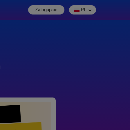
Zaloguj sie
PL
!