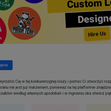
Custom L
Design
Hire Us
ękna
yróżnić Cię w tej konkurencyjnej niszy i pomóc Ci stworzyć r
ranu nie jest już marzeniem, ponieważ na tej platformie znajdz
szablon według własnych upodobań i w mgnieniu oka stwórz pięk