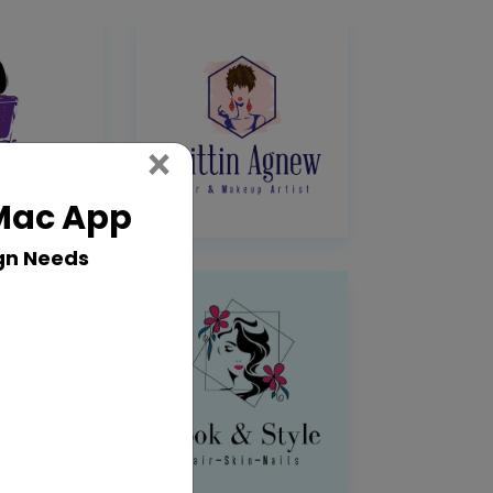
Close
×
 Mac App
gn Needs