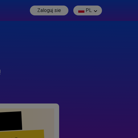
Zaloguj sie
PL
!