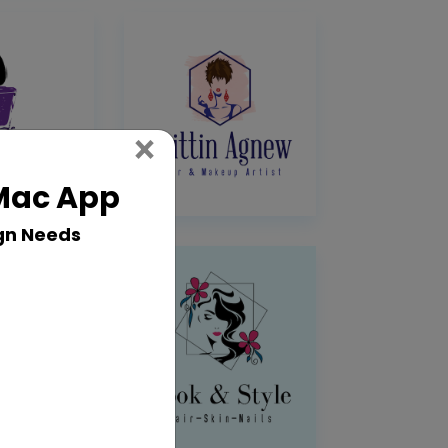
Close
×
 Mac App
gn Needs