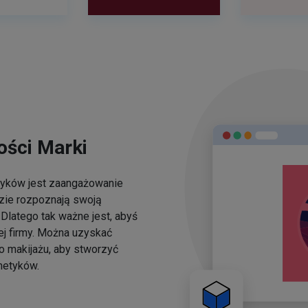
ści Marki
yków jest zaangażowanie
dzie rozpoznają swoją
Dlatego tak ważne jest, abyś
ej firmy. Można uzyskać
o makijażu, aby stworzyć
metyków.