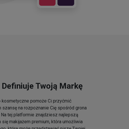
 Definiuje Twoją Markę
go kosmetyczne pomoże Ci przyćmić
m szansę na rozpoznanie Cię spośród grona
Na tej platformie znajdziesz najlepszą
h się makijażem premium, która umożliwia
ogo, które może przedstawiać niszę Twojej