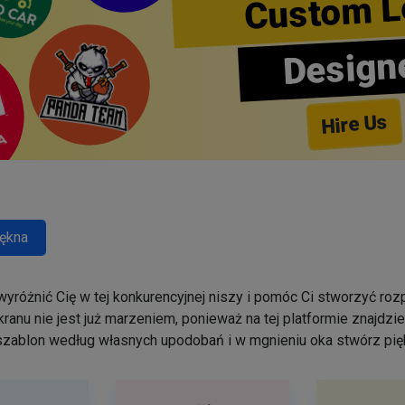
Custom L
Design
Hire Us
ękna
yróżnić Cię w tej konkurencyjnej niszy i pomóc Ci stworzyć r
ranu nie jest już marzeniem, ponieważ na tej platformie znajdz
szablon według własnych upodobań i w mgnieniu oka stwórz pięk