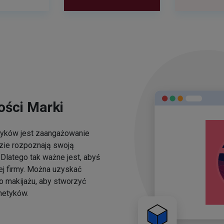
ści Marki
yków jest zaangażowanie
dzie rozpoznają swoją
Dlatego tak ważne jest, abyś
ej firmy. Można uzyskać
o makijażu, aby stworzyć
metyków.