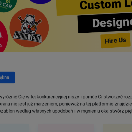
Custom L
Design
Hire Us
ękna
yróżnić Cię w tej konkurencyjnej niszy i pomóc Ci stworzyć r
ranu nie jest już marzeniem, ponieważ na tej platformie znajdz
szablon według własnych upodobań i w mgnieniu oka stwórz pięk