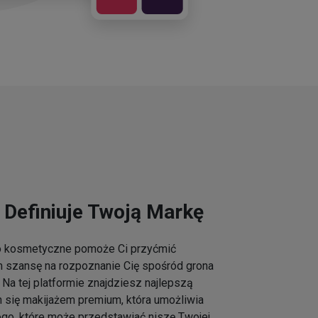
 Definiuje Twoją Markę
go kosmetyczne pomoże Ci przyćmić
m szansę na rozpoznanie Cię spośród grona
Na tej platformie znajdziesz najlepszą
h się makijażem premium, która umożliwia
ogo, które może przedstawiać niszę Twojej