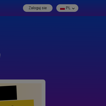
Zaloguj sie
PL
!