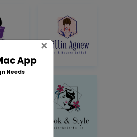
Close
×
 Mac App
gn Needs