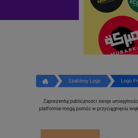
Szablony Logo
Logo Fr
Zaprezentuj publiczności swoje umiejętności 
platformie mogą pomóc w przyciągnięciu więk