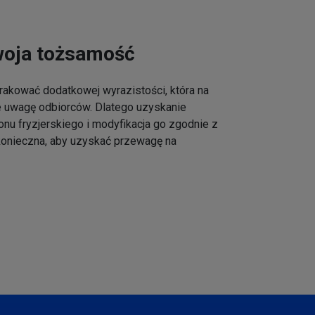
woja tożsamość
akować dodatkowej wyrazistości, która na
e uwagę odbiorców. Dlatego uzyskanie
onu fryzjerskiego i modyfikacja go zgodnie z
 konieczna, aby uzyskać przewagę na