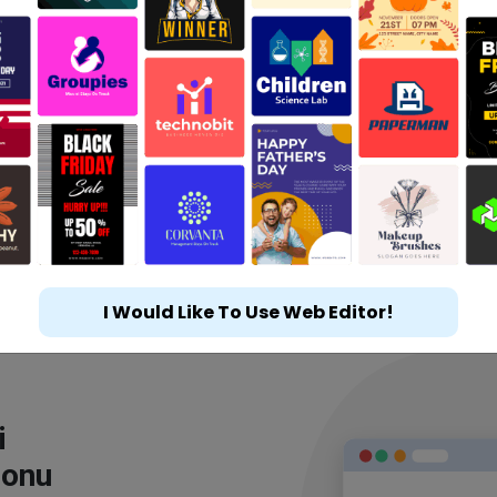
I Would Like To Use Web Editor!
i
lonu