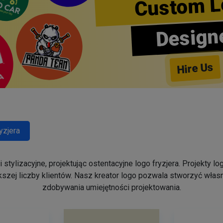
Custom L
Design
Hire Us
yzjera
stylizacyjne, projektując ostentacyjne logo fryzjera. Projekty 
szej liczby klientów. Nasz kreator logo pozwala stworzyć własn
zdobywania umiejętności projektowania.