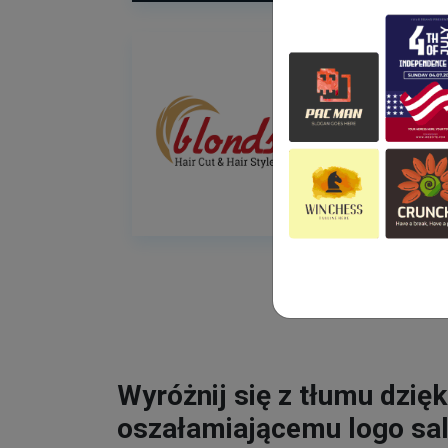
Wyróżnij się z tłumu dzięk
oszałamiającemu logo sa