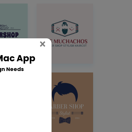
Close
×
 Mac App
gn Needs