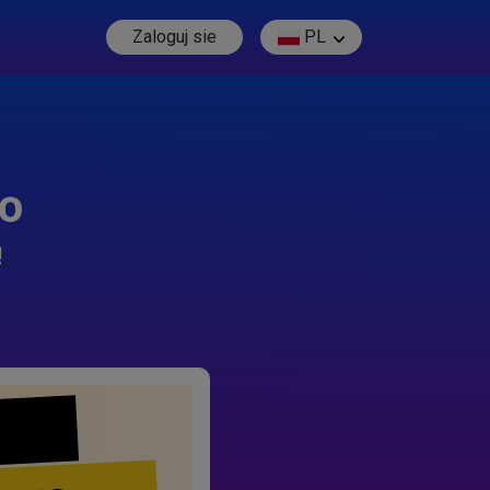
Zaloguj sie
PL
go
!