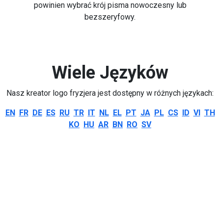
powinien wybrać krój pisma nowoczesny lub
bezszeryfowy.
Wiele Języków
Nasz kreator logo fryzjera jest dostępny w różnych językach:
EN
FR
DE
ES
RU
TR
IT
NL
EL
PT
JA
PL
CS
ID
VI
TH
KO
HU
AR
BN
RO
SV