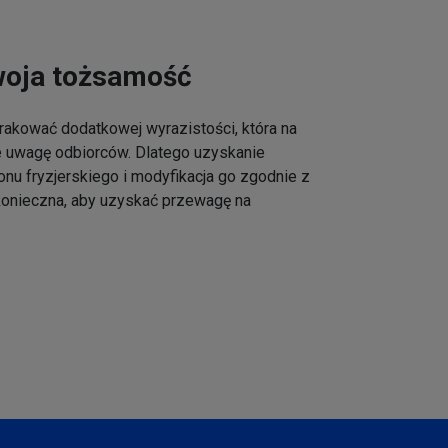
woja tożsamość
akować dodatkowej wyrazistości, która na
e uwagę odbiorców. Dlatego uzyskanie
onu fryzjerskiego i modyfikacja go zgodnie z
 konieczna, aby uzyskać przewagę na