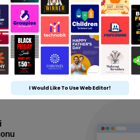
I Would Like To Use Web Editor!
i
lonu