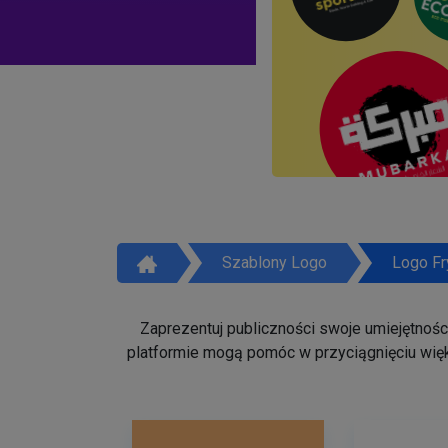
Szablony Logo
Logo Fr
Zaprezentuj publiczności swoje umiejętności 
platformie mogą pomóc w przyciągnięciu więk