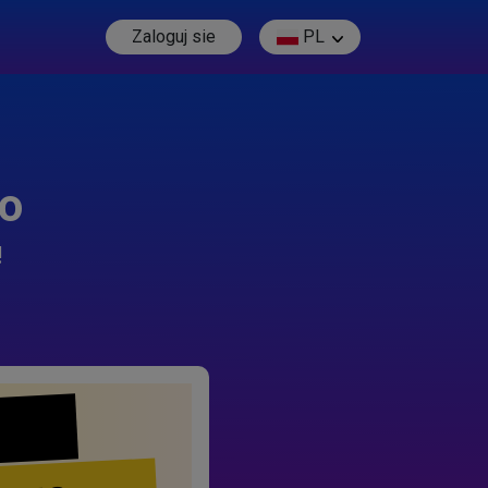
Zaloguj sie
PL
go
!