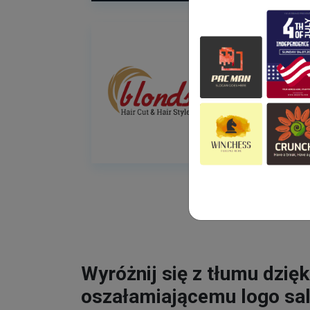
Wyróżnij się z tłumu dzięk
oszałamiającemu logo sa