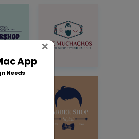
Close
×
 Mac App
gn Needs