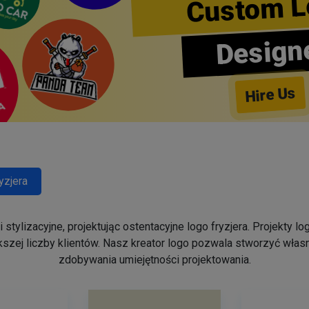
Custom L
Design
Hire Us
yzjera
stylizacyjne, projektując ostentacyjne logo fryzjera. Projekty 
szej liczby klientów. Nasz kreator logo pozwala stworzyć własn
zdobywania umiejętności projektowania.