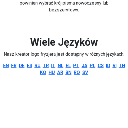
powinien wybrać krój pisma nowoczesny lub
bezszeryfowy.
Wiele Języków
Nasz kreator logo fryzjera jest dostępny w różnych językach:
EN
FR
DE
ES
RU
TR
IT
NL
EL
PT
JA
PL
CS
ID
VI
TH
KO
HU
AR
BN
RO
SV