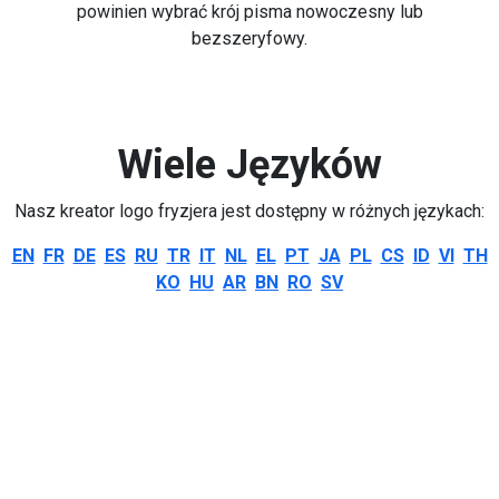
powinien wybrać krój pisma nowoczesny lub
bezszeryfowy.
Wiele Języków
Nasz kreator logo fryzjera jest dostępny w różnych językach:
EN
FR
DE
ES
RU
TR
IT
NL
EL
PT
JA
PL
CS
ID
VI
TH
KO
HU
AR
BN
RO
SV