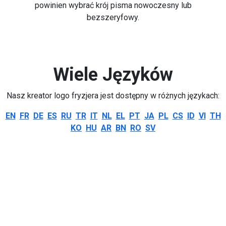
powinien wybrać krój pisma nowoczesny lub
bezszeryfowy.
Wiele Języków
Nasz kreator logo fryzjera jest dostępny w różnych językach:
EN
FR
DE
ES
RU
TR
IT
NL
EL
PT
JA
PL
CS
ID
VI
TH
KO
HU
AR
BN
RO
SV