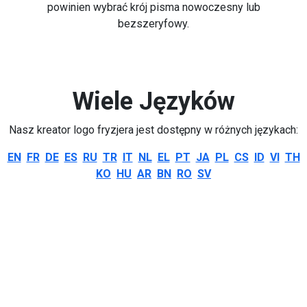
powinien wybrać krój pisma nowoczesny lub
bezszeryfowy.
Wiele Języków
Nasz kreator logo fryzjera jest dostępny w różnych językach:
EN
FR
DE
ES
RU
TR
IT
NL
EL
PT
JA
PL
CS
ID
VI
TH
KO
HU
AR
BN
RO
SV