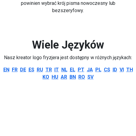
powinien wybrać krój pisma nowoczesny lub
bezszeryfowy.
Wiele Języków
Nasz kreator logo fryzjera jest dostępny w różnych językach:
EN
FR
DE
ES
RU
TR
IT
NL
EL
PT
JA
PL
CS
ID
VI
TH
KO
HU
AR
BN
RO
SV