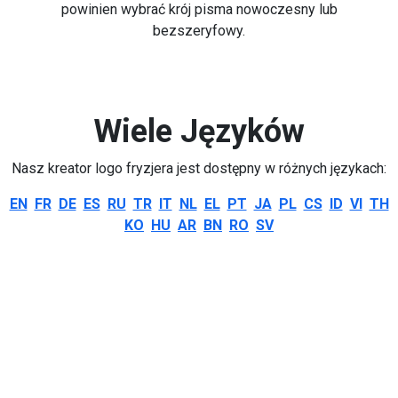
powinien wybrać krój pisma nowoczesny lub
bezszeryfowy.
Wiele Języków
Nasz kreator logo fryzjera jest dostępny w różnych językach:
EN
FR
DE
ES
RU
TR
IT
NL
EL
PT
JA
PL
CS
ID
VI
TH
KO
HU
AR
BN
RO
SV