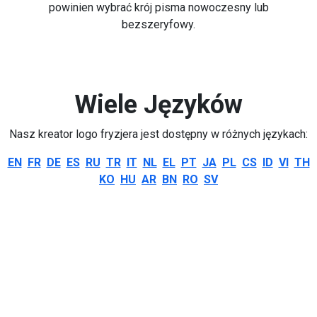
powinien wybrać krój pisma nowoczesny lub
bezszeryfowy.
Wiele Języków
Nasz kreator logo fryzjera jest dostępny w różnych językach:
EN
FR
DE
ES
RU
TR
IT
NL
EL
PT
JA
PL
CS
ID
VI
TH
KO
HU
AR
BN
RO
SV