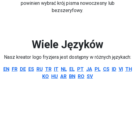
powinien wybrać krój pisma nowoczesny lub
bezszeryfowy.
Wiele Języków
Nasz kreator logo fryzjera jest dostępny w różnych językach:
EN
FR
DE
ES
RU
TR
IT
NL
EL
PT
JA
PL
CS
ID
VI
TH
KO
HU
AR
BN
RO
SV