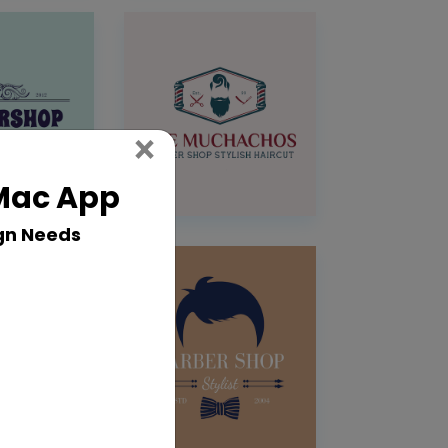
Close
×
 Mac App
gn Needs