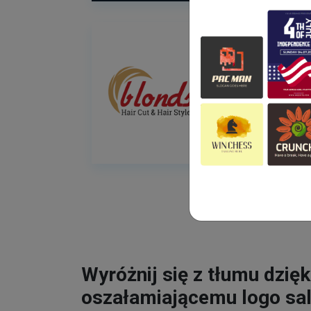
Wyróżnij się z tłumu dzięk
oszałamiającemu logo sa