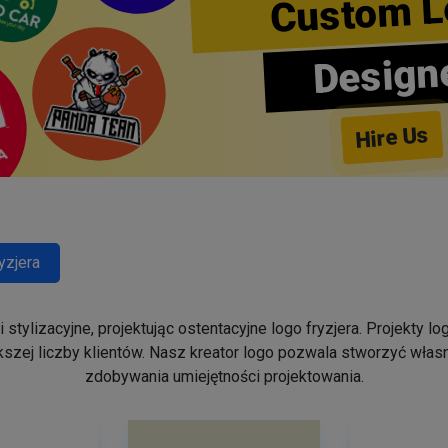
Custom L
Design
Hire Us
yzjera
stylizacyjne, projektując ostentacyjne logo fryzjera. Projekty 
szej liczby klientów. Nasz kreator logo pozwala stworzyć własn
zdobywania umiejętności projektowania.