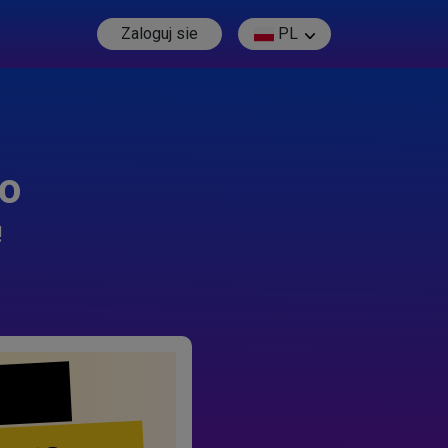
Zaloguj sie
PL
go
!