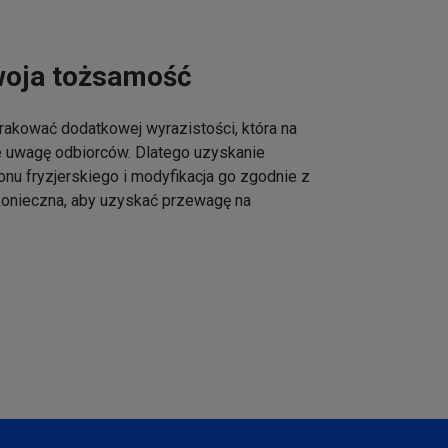
woja tożsamość
akować dodatkowej wyrazistości, która na
e uwagę odbiorców. Dlatego uzyskanie
onu fryzjerskiego i modyfikacja go zgodnie z
 konieczna, aby uzyskać przewagę na