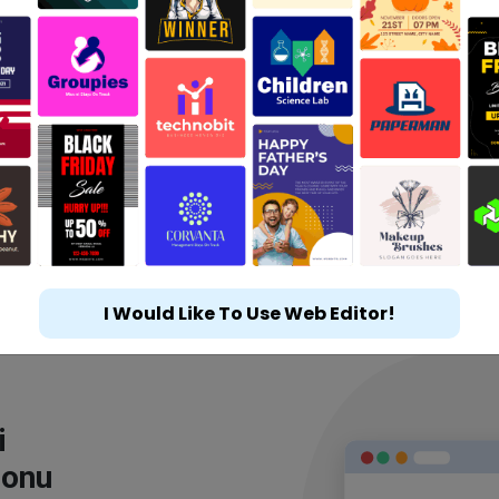
I Would Like To Use Web Editor!
i
lonu