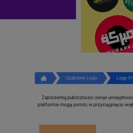
Szablony Logo
Logo Fr
Zaprezentuj publiczności swoje umiejętności 
platformie mogą pomóc w przyciągnięciu więk