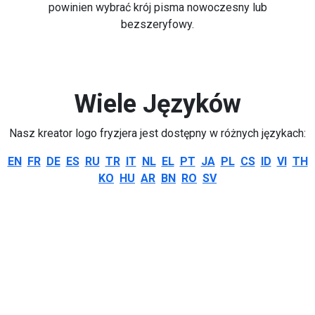
powinien wybrać krój pisma nowoczesny lub
bezszeryfowy.
Wiele Języków
Nasz kreator logo fryzjera jest dostępny w różnych językach:
EN
FR
DE
ES
RU
TR
IT
NL
EL
PT
JA
PL
CS
ID
VI
TH
KO
HU
AR
BN
RO
SV