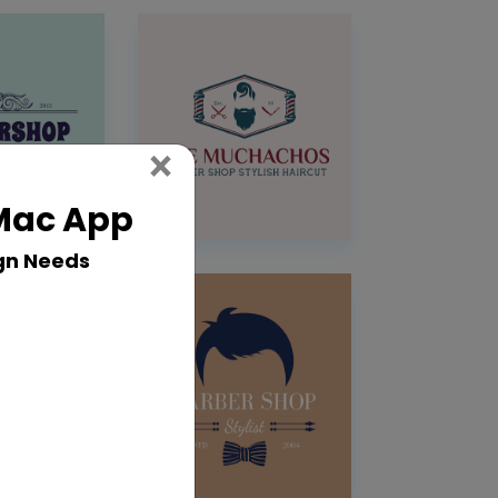
Close
×
 Mac App
gn Needs