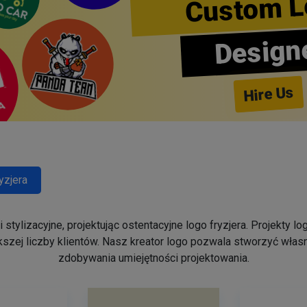
Custom L
Design
Hire Us
yzjera
stylizacyjne, projektując ostentacyjne logo fryzjera. Projekty 
szej liczby klientów. Nasz kreator logo pozwala stworzyć własn
zdobywania umiejętności projektowania.