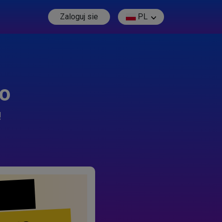
Zaloguj sie
PL
go
!