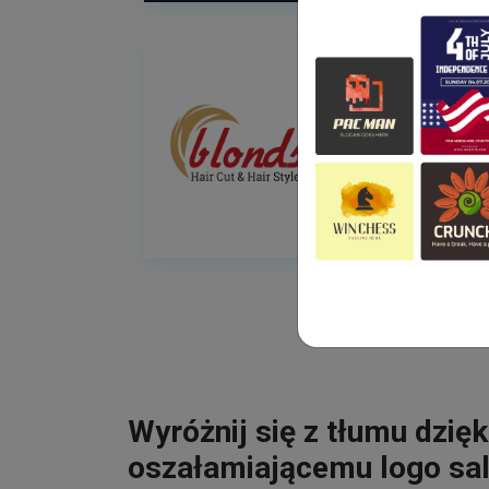
Wyróżnij się z tłumu dzięk
oszałamiającemu logo sa