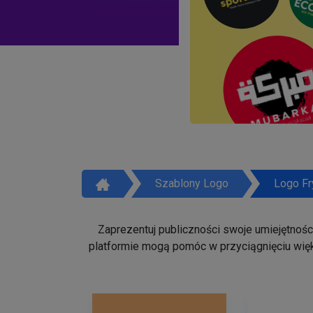
Szablony Logo
Logo Fr
Zaprezentuj publiczności swoje umiejętności 
platformie mogą pomóc w przyciągnięciu więk