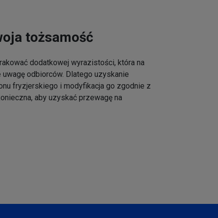
woja tożsamość
akować dodatkowej wyrazistości, która na
e uwagę odbiorców. Dlatego uzyskanie
onu fryzjerskiego i modyfikacja go zgodnie z
 konieczna, aby uzyskać przewagę na