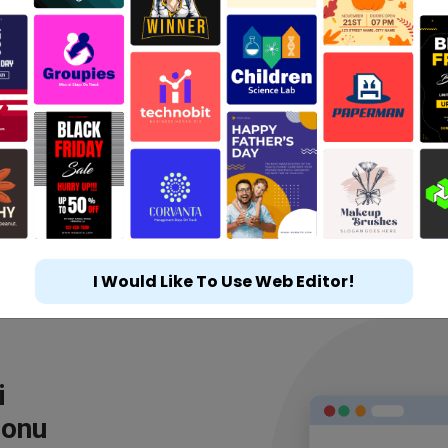
I Would Like To Use Web Editor!
i
lonu