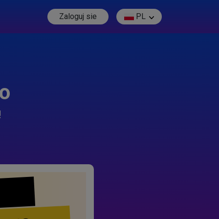
Zaloguj sie
PL
go
!