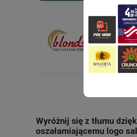
Wyróżnij się z tłumu dzięk
oszałamiającemu logo sa