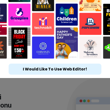
I Would Like To Use Web Editor!
i
lonu