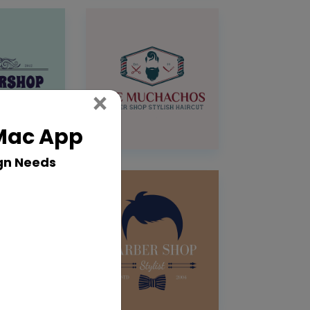
Close
×
 Mac App
gn Needs