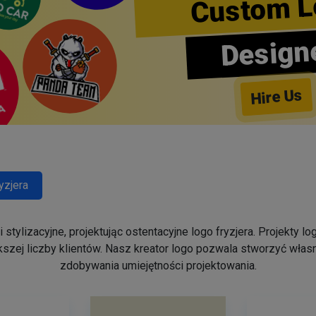
Custom L
Design
Hire Us
yzjera
stylizacyjne, projektując ostentacyjne logo fryzjera. Projekty 
szej liczby klientów. Nasz kreator logo pozwala stworzyć własn
zdobywania umiejętności projektowania.