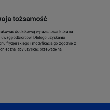
woja tożsamość
akować dodatkowej wyrazistości, która na
e uwagę odbiorców. Dlatego uzyskanie
onu fryzjerskiego i modyfikacja go zgodnie z
 konieczna, aby uzyskać przewagę na