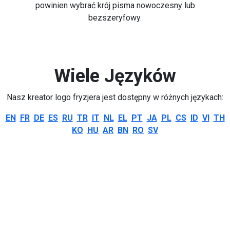
powinien wybrać krój pisma nowoczesny lub
bezszeryfowy.
Wiele Języków
Nasz kreator logo fryzjera jest dostępny w różnych językach:
EN
FR
DE
ES
RU
TR
IT
NL
EL
PT
JA
PL
CS
ID
VI
TH
KO
HU
AR
BN
RO
SV