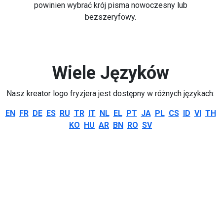
powinien wybrać krój pisma nowoczesny lub
bezszeryfowy.
Wiele Języków
Nasz kreator logo fryzjera jest dostępny w różnych językach:
EN
FR
DE
ES
RU
TR
IT
NL
EL
PT
JA
PL
CS
ID
VI
TH
KO
HU
AR
BN
RO
SV