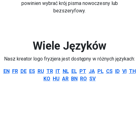
powinien wybrać krój pisma nowoczesny lub
bezszeryfowy.
Wiele Języków
Nasz kreator logo fryzjera jest dostępny w różnych językach:
EN
FR
DE
ES
RU
TR
IT
NL
EL
PT
JA
PL
CS
ID
VI
TH
KO
HU
AR
BN
RO
SV