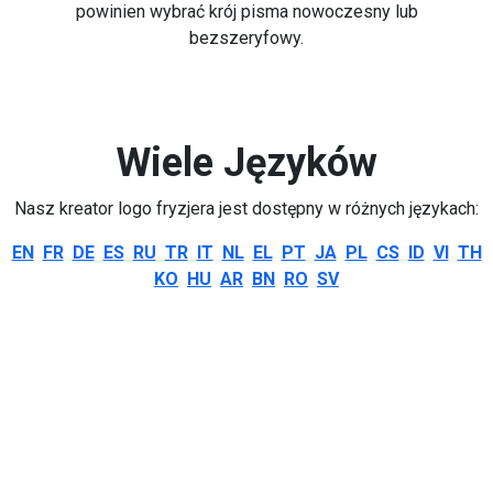
powinien wybrać krój pisma nowoczesny lub
bezszeryfowy.
Wiele Języków
Nasz kreator logo fryzjera jest dostępny w różnych językach:
EN
FR
DE
ES
RU
TR
IT
NL
EL
PT
JA
PL
CS
ID
VI
TH
KO
HU
AR
BN
RO
SV