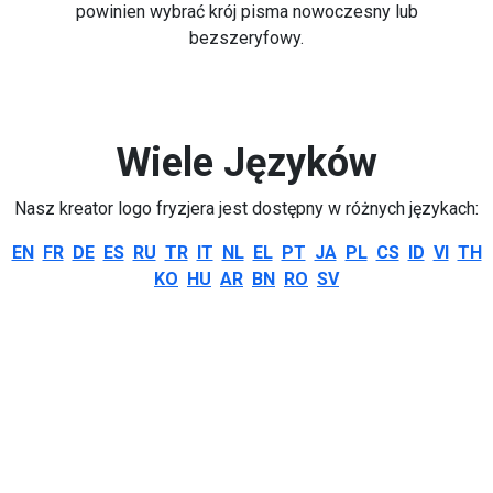
powinien wybrać krój pisma nowoczesny lub
bezszeryfowy.
Wiele Języków
Nasz kreator logo fryzjera jest dostępny w różnych językach:
EN
FR
DE
ES
RU
TR
IT
NL
EL
PT
JA
PL
CS
ID
VI
TH
KO
HU
AR
BN
RO
SV