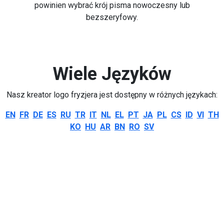
powinien wybrać krój pisma nowoczesny lub
bezszeryfowy.
Wiele Języków
Nasz kreator logo fryzjera jest dostępny w różnych językach:
EN
FR
DE
ES
RU
TR
IT
NL
EL
PT
JA
PL
CS
ID
VI
TH
KO
HU
AR
BN
RO
SV