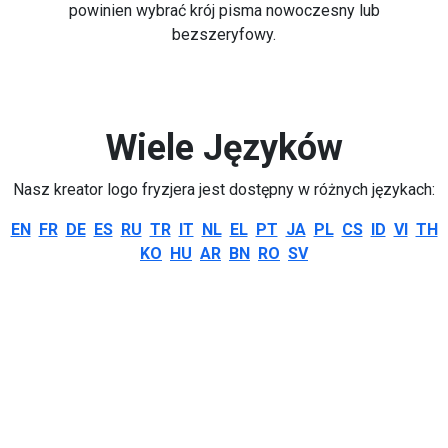
powinien wybrać krój pisma nowoczesny lub
bezszeryfowy.
Wiele Języków
Nasz kreator logo fryzjera jest dostępny w różnych językach:
EN
FR
DE
ES
RU
TR
IT
NL
EL
PT
JA
PL
CS
ID
VI
TH
KO
HU
AR
BN
RO
SV