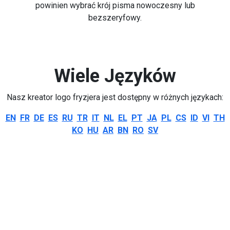
powinien wybrać krój pisma nowoczesny lub
bezszeryfowy.
Wiele Języków
Nasz kreator logo fryzjera jest dostępny w różnych językach:
EN
FR
DE
ES
RU
TR
IT
NL
EL
PT
JA
PL
CS
ID
VI
TH
KO
HU
AR
BN
RO
SV