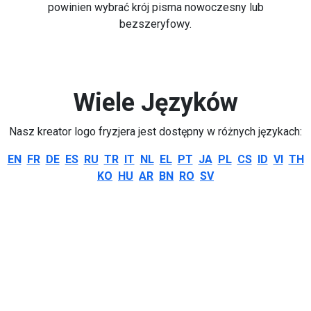
powinien wybrać krój pisma nowoczesny lub
bezszeryfowy.
Wiele Języków
Nasz kreator logo fryzjera jest dostępny w różnych językach:
EN
FR
DE
ES
RU
TR
IT
NL
EL
PT
JA
PL
CS
ID
VI
TH
KO
HU
AR
BN
RO
SV