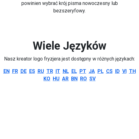
powinien wybrać krój pisma nowoczesny lub
bezszeryfowy.
Wiele Języków
Nasz kreator logo fryzjera jest dostępny w różnych językach:
EN
FR
DE
ES
RU
TR
IT
NL
EL
PT
JA
PL
CS
ID
VI
TH
KO
HU
AR
BN
RO
SV