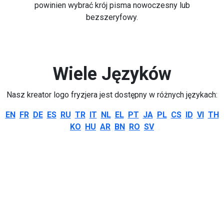
powinien wybrać krój pisma nowoczesny lub
bezszeryfowy.
Wiele Języków
Nasz kreator logo fryzjera jest dostępny w różnych językach:
EN
FR
DE
ES
RU
TR
IT
NL
EL
PT
JA
PL
CS
ID
VI
TH
KO
HU
AR
BN
RO
SV